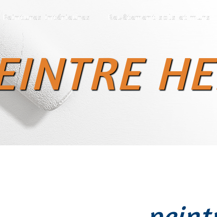
Peintures intérieures
Revêtement sols et murs
EINTRE H
peint