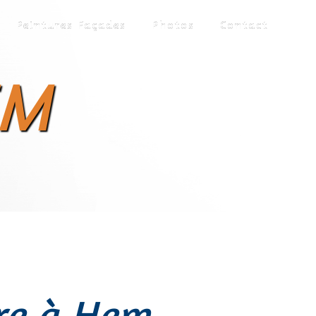
Peintures Façades
Photos
Contact
EM
re à Hem