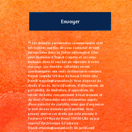
Envoyer
** Les données personnelles communiquées sont
nécessaires aux fins de vous contacter et sont
enregistrées dans un fichier informatisé. Elles
sont destinées à Franck Crepelle et ses sous-
traitants dans le seul but de répondre à votre
message. Les données collectées seront
communiquées aux seuls destinataires suivants:
Franck Crepelle 129 Rue de Douai 59000 Lille
franck.crepelle@wanadoo.fr. Vous disposez de
droits d’accès, de rectification, d’effacement, de
portabilité, de limitation, d’opposition, de
retrait de votre consentement à tout moment et
du droit d’introduire une réclamation auprès
d’une autorité de contrôle, ainsi que d’organiser
le sort de vos données post-mortem. Vous
pouvez exercer ces droits par voie postale à
l'adresse 129 Rue de Douai 59000 Lille ou par
courrier électronique à l'adresse
franck.crepelle@wanadoo.fr. Un justificatif