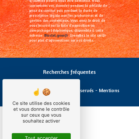
d'identité pourra vous être demandé. Nous
conservons vos données pendant la période de
prise de contact puis pendant la durée de
prescription légale aux fins probatoires et de
gestion des contentieux. Vous avez le droit de
vous inscrire sur la liste d'opposition au
démarchage téléphonique, disponible à cette
adresse:
Bloctel.gouv.fr
. Consultez le site cnil.fr
pour plus d’informations sur vos droits.
Recherches fréquentes
©
Vistalid
- 2026 - Tous droits réservés -
Mentions
légales
Ce site utilise des cookies
et vous donne le contrôle
sur ceux que vous
souhaitez activer
Tout accepter